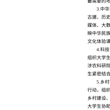
最需要的
3.中
古建、历
媒体、大
映中华民
文化体验
4.
组织大学
涉农科研
生紧密结
5.乡
行动，组
乡村建设
大学生协