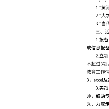
1.“
2.“
3.“
三、
1.报
成信息报
2.
不超过3项
教育工作情
3，exc
3.
师，鼓励
秀，力戒