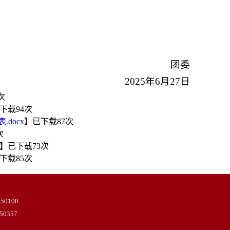
团委
2025年6月27日
次
下载
94
次
docx
】已下载
87
次
次
】已下载
73
次
下载
85
次
100
357