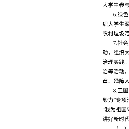
大学生参与
6.绿
织大学生
农村垃圾
7.社
动，组织
治理实践
治等活动
童、残障
8.卫
聚力”专
“我为祖国
讲好新时
（二