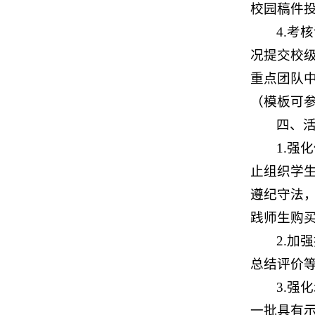
校园稿件投
4.
况提交校
重点团队中
（模板可参
四、
1.
止组织学
遵纪守法
践师生购
2.
总结评价
3.强
一批具有