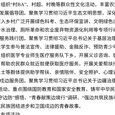
组织“村BA”、村超、村晚等群众性文化活动，丰富
色发展倡导团。聚焦学习贯彻习近平生态文明思想，深化“美
深入乡村广泛开展绿色科考、生态环保宣讲、文明绿色
污水治理、厕所革命和农业废弃物资源化利用等专项行
会服务践行团。聚焦学习贯彻习近平总书记关于基层治
大学生参与普法宣传、法律援助、金融反诈、预防青少
。组织医学专业师生医疗服务队下乡，开展义诊咨询、
，帮助农民群众就近就便获取医疗服务。开展关爱帮扶
人士等群体提供助学帮扶、亲情陪伴、安全照护、心理
国戍边服务团。聚焦学习贯彻习近平总书记关于边疆治理的
项活动，重点围绕国防教育和国家安全教育、铸牢中华
守边防”感悟、“青春献策边境行”调研、“强边共筑民族
代民族团结进步和卫国戍边的青春故事。
）专项活动