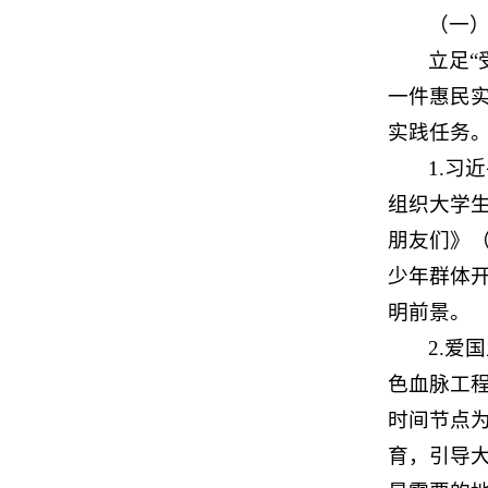
（一
立足“
一件惠民实
实践任务
1.
组织大学
朋友们》
少年群体
明前景。
2.
色血脉工
时间节点
育，引导