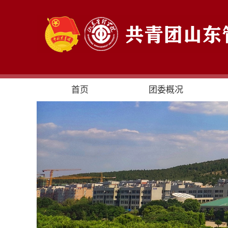
首页
团委概况