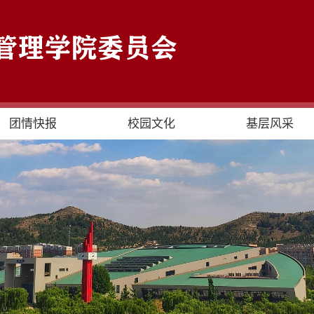
团情快报
校园文化
基层风采