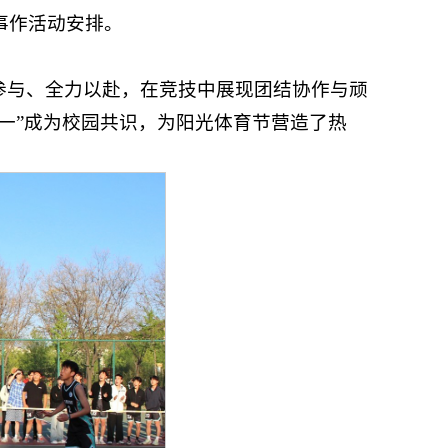
赛事作活动安排。
参与、全力以赴，在竞技中展现团结协作与顽
第一”成为校园共识，为阳光体育节营造了热