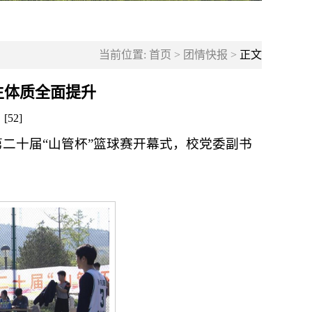
当前位置:
首页
>
团情快报
>
正文
学生体质全面提升
：[
52
]
第二十届“山管杯”篮球赛开幕式，校党委副书