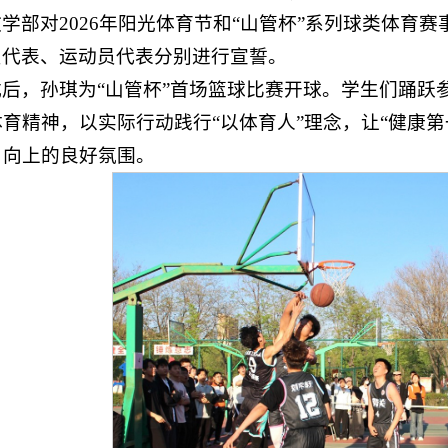
学部对2026年阳光体育节和“山管杯”系列球类体育
员代表、运动员代表分别进行宣誓。
式后，孙琪为“山管杯”首场篮球比赛开球。学生们踊跃
育精神，以实际行动践行“以体育人”理念，让“健康
、向上的良好氛围。