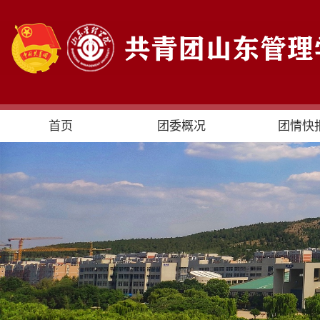
首页
团委概况
团情快