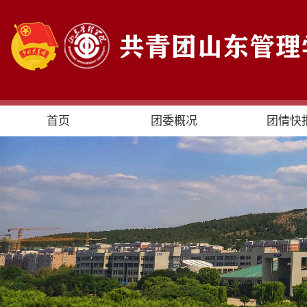
首页
团委概况
团情快