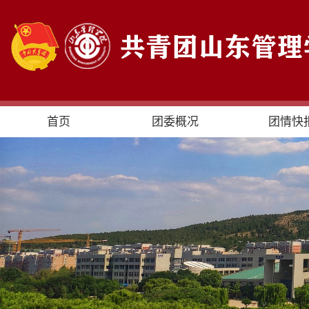
首页
团委概况
团情快