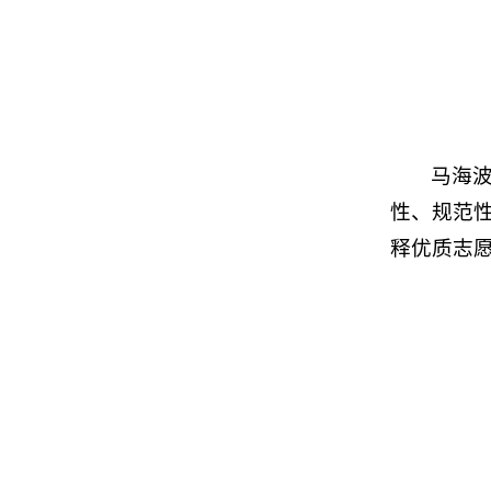
马海
性、规范
释优质志