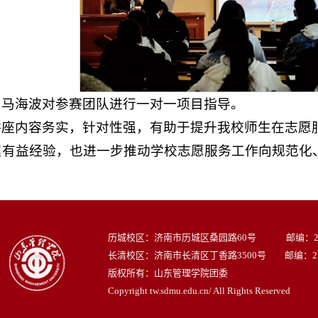
，马海波对参赛团队进行一对一项目指导。
讲座内容务实，针对性强，有助于提升我校师生在志愿
累有益经验，也进一步推动学校志愿服务工作向规范化
历城校区：济南市历城区桑园路60号 邮编：250
长清校区：济南市长清区丁香路3500号 邮编：250
版权所有：山东管理学院团委
Copyright tw.sdmu.edu.cn/ All Rights Reserved