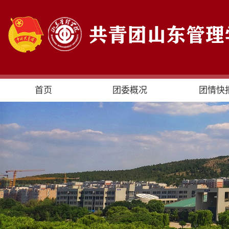
首页
团委概况
团情快