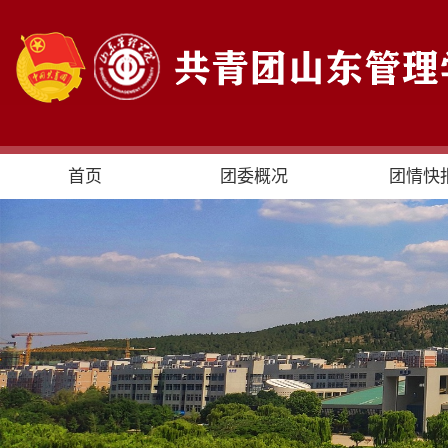
首页
团委概况
团情快