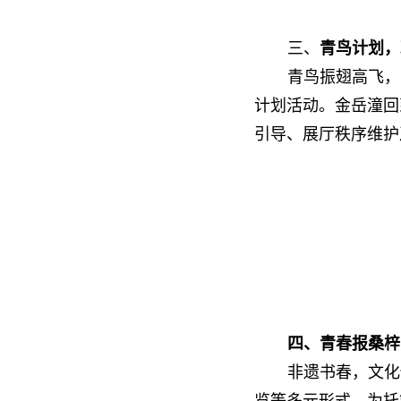
三、
青鸟计划，
青鸟振翅高飞，
计划活动。金岳潼回
引导、展厅秩序维护
四、青春报桑梓
非遗书春，文化