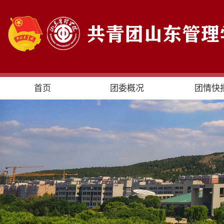
首页
团委概况
团情快