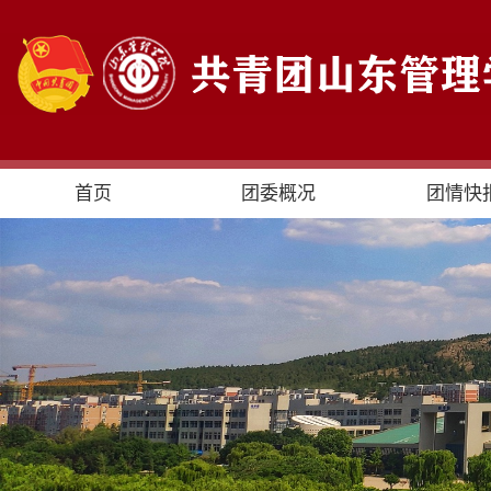
首页
团委概况
团情快