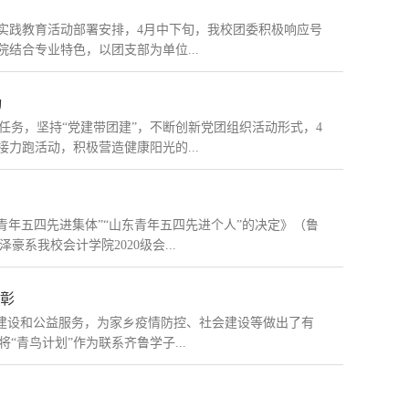
实践教育活动部署安排，4月中下旬，我校团委积极响应号
结合专业特色，以团支部为单位...
动
务，坚持“党建带团建”，不断创新党团组织活动形式，4
力跑活动，积极营造健康阳光的...
东青年五四先进集体”“山东青年五四先进个人”的决定》（鲁
豪系我校会计学院2020级会...
表彰
家乡建设和公益服务，为家乡疫情防控、社会建设等做出了有
青鸟计划”作为联系齐鲁学子...