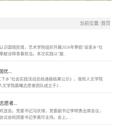
当前位置:
首页
识国情民情，艺术学院组织开展2026年寒假“返家乡”社
献诠释青春担当。本次实践以“服...
优...
“三下乡”社会实践活动总结通报结果公示》，我校人文学院
人文学院晨曦志愿者团队成立于2...
愿者...
愿者欢送会。党委书记冯庆禄、党委副书记李明勇出席会议，
会议由校团委书记李美玲主持。会上，...