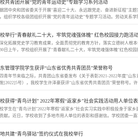
校共青团开展“党的青年运动史”专题学习系列活动
据团中央和团省委关于开展“喜迎二十大、永远跟党走、奋进新征程”主题
，组织学校各级团组织开展“党的青年运动史”专题学习活动。劳动关系学院
校举行“青春献礼二十大，牢筑党魂强体魄” 红色校园接力跑活
深化拓展党史学习教育成果，全面贯彻党的教育方针，落实立德树人根本任
30日上午，学校组织开展了“青春献礼二十大，牢筑党魂强体魄”红色校园接
东管理学院学生获评“山东省优秀共青团员”荣誉称号
四青年节来临之际，共青团山东省委发布《关于表彰2021-2022年度“山
发[2022]5号），我校学生许泽豪获评“山东省优秀共青团员”荣誉称号。许泽
校获得“青鸟计划” 2022年寒假“返家乡”社会实践活动用人单位
校学生在“青鸟计划”2022年寒假“返家乡”社会实习实践中积极投身于
贡献。近日，学校收到了多地市用人单位的表彰和感谢信。学校团委一直将“
地共建“青鸟驿站”签约仪式在我校举行