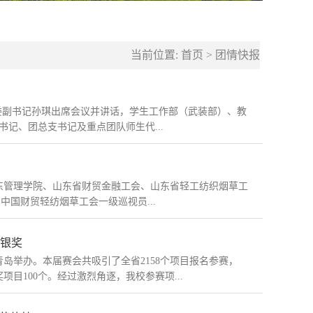
当前位置:
首页
>
团情快报
校党委副书记孙琪出席会议并讲话，学生工作部（武装部）、教
记、团总支书记及重点团队师生代...
山东管理学院、山东省财贸金融工会、山东省轻工纺织烟草工
中国财贸轻纺烟草工会一级巡视员...
银奖
青岛举办。本届赛会共吸引了全省2158个项目报名参赛，
项目100个。经过激烈角逐，我校参赛项...