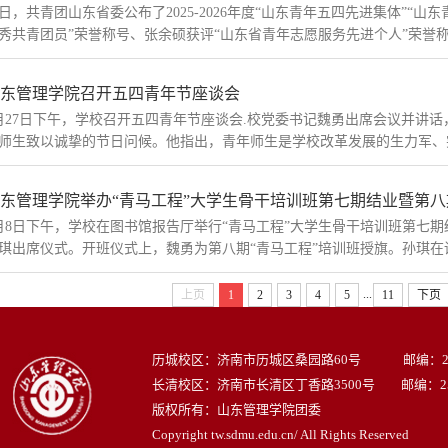
日，共青团山东省委公布了2025-2026年度“山东青年五四先进集体”“
秀共青团员”荣誉称号、张余硕获评“山东省青年志愿服务先进个人”荣誉称号。
东管理学院召开五四青年节座谈会
月27日下午，学校召开五四青年节座谈会.校党委书记魏勇出席会议并讲
师生致以诚挚的节日问候。他指出，青年师生是学校改革发展的生力军、突
东管理学院举办“青马工程”大学生骨干培训班第七期结业暨第
月8日下午，学校在图书馆报告厅举行“青马工程”大学生骨干培训班第七
琪出席仪式。开班仪式上，魏勇为第八期“青马工程”培训班授旗。孙琪在讲
...
上页
1
2
3
4
5
11
下页
历城校区：济南市历城区桑园路60号 邮编：250
长清校区：济南市长清区丁香路3500号 邮编：250
版权所有：山东管理学院团委
Copyright tw.sdmu.edu.cn/ All Rights Reserved