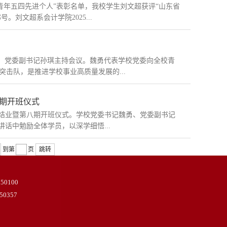
山东青年五四先进个人”表彰名单，我校学生刘文超获评“山东省
刘文超系会计学院2025...
话，党委副书记孙琪主持会议。魏勇代表学校党委向全校青
击队，是推进学校事业高质量发展的...
八期开班仪式
期结业暨第八期开班仪式。学校党委书记魏勇、党委副书记
话中勉励全体学员，以深学细悟...
到第
页
跳转
100
357