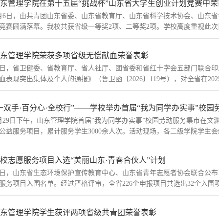
东管理学院在第十五届“挑战杯”山东省大学生创业计划竞赛中荣
月6日，由共青团山东省委、山东省教育厅、山东省科学技术协会、山东省
竞赛圆满落幕。我校共获省级一等奖2项、二等奖2项。学校高度重视此次比赛，
东管理学院荣获多项省级无偿献血荣誉表彰
日，省卫健委、省教育厅、省人社厅、团省委和省红十字会五部门联合印发
血表现突出集体及个人的通报》（鲁卫函〔2026〕119号），对全省在202
一双手·百分心·全校行”——学校举办首届“我为同学办实事”校园劳动
月29日下午，山东管理学院首届“我为同学办实事”校园劳动服务集市在文
公益服务项目，累计服务学生3000余人次。活动现场，各二级学院学生会
校志愿服务项目入选“美丽山东·青春合伙人”计划
日，山东省生态环境保护宣传教育中心、山东省青年志愿者协会联合公布了“
服务项目入围名单。经过严格评审，全省226个申报项目共选出32个入围项目
东管理学院学生获评两项省级共青团荣誉表彰